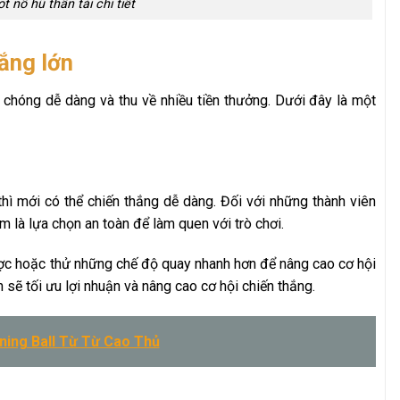
t nổ hũ thần tài chi tiết
hắng lớn
 chóng dễ dàng và thu về nhiều tiền thưởng. Dưới đây là một
ì mới có thể chiến thắng dễ dàng. Đối với những thành viên
 là lựa chọn an toàn để làm quen với trò chơi.
ược hoặc thử những chế độ quay nhanh hơn để nâng cao cơ hội
 sẽ tối ưu lợi nhuận và nâng cao cơ hội chiến thắng.
ning Ball Từ Từ Cao Thủ