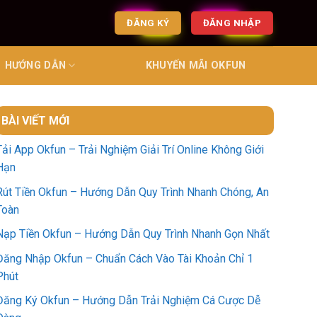
ĐĂNG KÝ
ĐĂNG NHẬP
HƯỚNG DẪN
KHUYẾN MÃI OKFUN
BÀI VIẾT MỚI
Tải App Okfun – Trải Nghiệm Giải Trí Online Không Giới
Hạn
Rút Tiền Okfun – Hướng Dẫn Quy Trình Nhanh Chóng, An
Toàn
Nạp Tiền Okfun – Hướng Dẫn Quy Trình Nhanh Gọn Nhất
Đăng Nhập Okfun – Chuẩn Cách Vào Tài Khoản Chỉ 1
Phút
Đăng Ký Okfun – Hướng Dẫn Trải Nghiệm Cá Cược Dễ