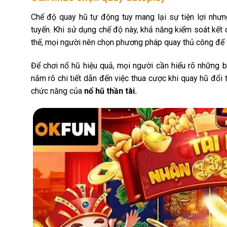
Chế độ quay hũ tự động tuy mang lại sự tiện lợi nhưn
tuyến. Khi sử dụng chế độ này, khả năng kiểm soát kết 
thế, mọi người nên chọn phương pháp quay thủ công để t
Để chơi nổ hũ hiệu quả, mọi người cần hiểu rõ những 
nắm rõ chi tiết dẫn đến việc thua cược khi quay hũ đổi 
chức năng của
nổ hũ thần tài.