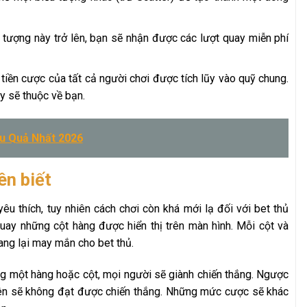
u tượng này trở lên, bạn sẽ nhận được các lượt quay miễn phí
tiền cược của tất cả người chơi được tích lũy vào quỹ chung.
ày sẽ thuộc về bạn.
ệu Quả Nhất 2026
ên biết
êu thích, tuy nhiên cách chơi còn khá mới lạ đối với bet thủ
uay những cột hàng được hiển thị trên màn hình. Mỗi cột và
ang lại may mắn cho bet thủ.
ùng một hàng hoặc cột, mọi người sẽ giành chiến thắng. Ngược
 viên sẽ không đạt được chiến thắng. Những mức cược sẽ khác