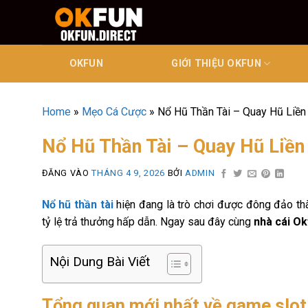
OKFUN
GIỚI THIỆU OKFUN
Home
»
Mẹo Cá Cược
»
Nổ Hũ Thần Tài – Quay Hũ Liền
Nổ Hũ Thần Tài – Quay Hũ Liền
ĐĂNG VÀO
THÁNG 4 9, 2026
BỞI
ADMIN
Nổ hũ thần tài
hiện đang là trò chơi được đông đảo th
tỷ lệ trả thưởng hấp dẫn. Ngay sau đây cùng
nhà cái Ok
Nội Dung Bài Viết
Tổng quan mới nhất về game slot 