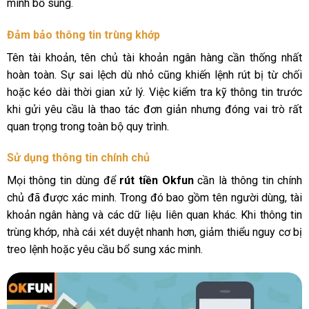
minh bổ sung.
Đảm bảo thông tin trùng khớp
Tên tài khoản, tên chủ tài khoản ngân hàng cần thống nhất
hoàn toàn. Sự sai lệch dù nhỏ cũng khiến lệnh rút bị từ chối
hoặc kéo dài thời gian xử lý. Việc kiểm tra kỹ thông tin trước
khi gửi yêu cầu là thao tác đơn giản nhưng đóng vai trò rất
quan trọng trong toàn bộ quy trình.
Sử dụng thông tin chính chủ
Mọi thông tin dùng để
rút tiền Okfun
cần là thông tin chính
chủ đã được xác minh. Trong đó bao gồm tên người dùng, tài
khoản ngân hàng và các dữ liệu liên quan khác. Khi thông tin
trùng khớp, nhà cái xét duyệt nhanh hơn, giảm thiểu nguy cơ bị
treo lệnh hoặc yêu cầu bổ sung xác minh.