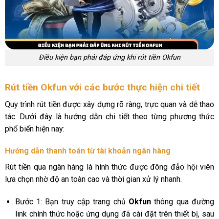
Điều kiện bạn phải đáp ứng khi rút tiền Okfun
Rút tiền Okfun với các bước thực hiện chi tiết
Quy trình rút tiền được xây dựng rõ ràng, trực quan và dễ thao
tác. Dưới đây là hướng dẫn chi tiết theo từng phương thức
phổ biến hiện nay:
Hướng dẫn thanh toán từ tài khoản ngân hàng
Rút tiền qua ngân hàng là hình thức được đông đảo hội viên
lựa chọn nhờ độ an toàn cao và thời gian xử lý nhanh.
Bước 1: Bạn truy cập trang chủ
Okfun
thông qua đường
link chính thức hoặc ứng dụng đã cài đặt trên thiết bị, sau