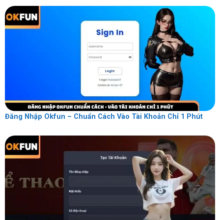
Đăng Nhập Okfun – Chuẩn Cách Vào Tài Khoản Chỉ 1 Phút