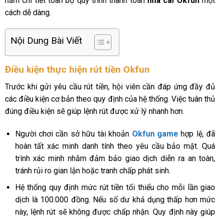
nắm chi tiết toàn bộ quy trình thanh toán
nhà cái Okfun
một
cách dễ dàng.
Nội Dung Bài Viết
Điều kiện thực hiện rút tiền Okfun
Trước khi gửi yêu cầu rút tiền, hội viên cần đáp ứng đầy đủ
các điều kiện cơ bản theo quy định của hệ thống. Việc tuân thủ
đúng điều kiện sẽ giúp lệnh rút được xử lý nhanh hơn.
Người chơi cần sở hữu tài khoản
Okfun game
hợp lệ, đã
hoàn tất xác minh danh tính theo yêu cầu bảo mật. Quá
trình xác minh nhằm đảm bảo giao dịch diễn ra an toàn,
tránh rủi ro gian lận hoặc tranh chấp phát sinh.
Hệ thống quy định mức rút tiền tối thiểu cho mỗi lần giao
dịch là 100.000 đồng. Nếu số dư khả dụng thấp hơn mức
này, lệnh rút sẽ không được chấp nhận. Quy định này giúp