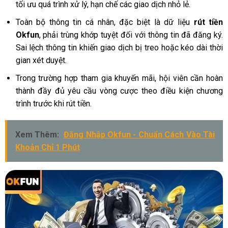
tối ưu quá trình xử lý, hạn chế các giao dịch nhỏ lẻ.
Toàn bộ thông tin cá nhân, đặc biệt là dữ liệu
rút tiền
Okfun
, phải trùng khớp tuyệt đối với thông tin đã đăng ký.
Sai lệch thông tin khiến giao dịch bị treo hoặc kéo dài thời
gian xét duyệt.
Trong trường hợp tham gia khuyến mãi, hội viên cần hoàn
thành đầy đủ yêu cầu vòng cược theo điều kiện chương
trình trước khi rút tiền.
Xem Thêm:
Đăng Nhập Okfun - Chuẩn Cách Vào Tài
Khoản Chỉ 1 Phút