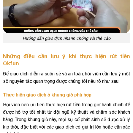
Hướng dẫn giao dịch nhanh chóng với thẻ cào
Những điều cần lưu ý khi thực hiện rút tiền
Okfun
Để giao dịch diễn ra suôn sẻ và an toàn, hội viên cần lưu ý một
số nguyên tắc quan trọng được chúng tôi nêu rõ như sau:
Thực hiện giao dịch ở khung giờ phù hợp
Hội viên nên ưu tiên thực hiện rút tiền trong giờ hành chính để
được hỗ trợ tốt nhất từ đội ngũ kỹ thuật và chăm sóc khách
hàng. Trong khung giờ này, mọi sự cố phát sinh sẽ được xử lý
kịp thời, đặc biệt với các giao dịch có giá trị lớn hoặc cần xác