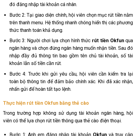
đó đăng nhập tài khoản cá nhân.
Bước 2: Tại giao diện chính, hội viên chọn mục rút tiền nằm
trên thanh menu. Hệ thống nhanh chóng hiển thị các phương
thức thanh toán khả dụng.
Bước 3: Người chơi lựa chọn hình thức
rút tiền Okfun
qua
ngân hàng và chọn đúng ngân hàng muốn nhận tiền. Sau đó
nhập đầy đủ thông tin bao gồm tên chủ tài khoản, số tài
khoản lẫn số tiền cần rút.
Bước 4: Trước khi gửi yêu cầu, hội viên cần kiểm tra lại
toàn bộ thông tin để đảm bảo chính xác. Khi đã xác nhận,
nhấn gửi để hoàn tất tạo lệnh.
Thực hiện rút tiền Okfun bằng thẻ cào
Trong trường hợp không sử dụng tài khoản ngân hàng, hội
viên có thể lựa chọn rút tiền thông qua thẻ cào điện thoại.
Bước 1: Anh em đăng nhập tài khoản
Okfun
và truy cập