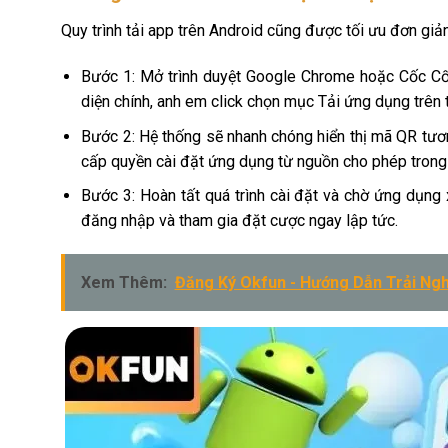
Quy trình tải app trên Android cũng được tối ưu đơn giản
Bước 1: Mở trình duyệt Google Chrome hoặc Cốc Cố
diện chính, anh em click chọn mục Tải ứng dụng trên
Bước 2: Hệ thống sẽ nhanh chóng hiển thị mã QR tươ
cấp quyền cài đặt ứng dụng từ nguồn cho phép trong p
Bước 3: Hoàn tất quá trình cài đặt và chờ ứng dụng x
đăng nhập và tham gia đặt cược ngay lập tức.
Xem Thêm:
Đăng Ký Okfun - Hướng Dẫn Trải Ng