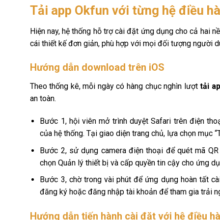
Tải app Okfun với từng hệ điều h
Hiện nay, hệ thống hỗ trợ cài đặt ứng dụng cho cả hai nề
cái thiết kế đơn giản, phù hợp với mọi đối tượng người d
Hướng dẫn download trên iOS
Theo thống kê, mỗi ngày có hàng chục nghìn lượt
tải a
an toàn.
Bước 1, hội viên mở trình duyệt Safari trên điện th
của hệ thống. Tại giao diện trang chủ, lựa chọn mục 
Bước 2, sử dụng camera điện thoại để quét mã QR d
chọn Quản lý thiết bị và cấp quyền tin cậy cho ứng dụ
Bước 3, chờ trong vài phút để ứng dụng hoàn tất cài 
đăng ký hoặc đăng nhập tài khoản để tham gia trải n
Hướng dẫn tiến hành cài đặt với hệ điều h