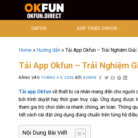
OKFUN
GIỚI THIỆU OKFUN
Home
»
Hướng dẫn
»
Tải App Okfun – Trải Nghiệm Giải 
Tải App Okfun – Trải Nghiệm Gi
ĐĂNG VÀO
THÁNG 4 9, 2026
BỞI
ADMIN
Tải app Okfun
về thiết bị cá nhân mang đến cho người ch
bởi trình duyệt hay thời gian truy cập. Ứng dụng được t
tham gia trò chơi diễn ra nhanh chóng, an toàn. Thông qu
tiết cách cài đặt ứng dụng đúng chuẩn trên từng hệ điều 
Nội Dung Bài Viết