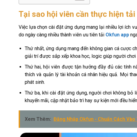
Tại sao hội viên cần thực hiện tả
Việc lựa chọn cài đặt ứng dụng mang lại nhiều lợi ích vư
do ngày càng nhiều thành viên ưu tiên tải
Okfun app
nga
Thứ nhất, ứng dụng mang đến không gian cá cược châ
giải trí được sắp xếp khoa học, logic giúp người chơi
Thứ hai, hội viên được tận hưởng đầy đủ các tính nă
thích và quản lý tài khoản cá nhân hiệu quả. Mọi th
phát sinh.
Thứ ba, khi cài đặt ứng dụng, người chơi không bỏ l
khuyến mãi, cập nhật bảo trì hay sự kiện mới đều hiển 
Xem Thêm:
Đăng Nhập Okfun - Chuẩn Cách Vào T