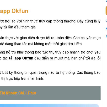
i app Okfun
ợt trội so với hình thức truy cập thông thường. Đây cũng là lý
y từ lần đầu tham gia.
n thực với giao diện được tối ưu toàn diện. Các chuyên mục
 dễ dàng thao tác mà không mất thời gian tìm kiếm.
ng hỗ trợ như thông báo tức thì, truy cập nhanh trò chơi yêu
ao tác
tải app Okfun
đều diễn ra mượt mà, hạn chế tối đa lỗi
ỡ bất kỳ thông tin quan trọng nào từ hệ thống. Các thông báo
thị trực tiếp trên màn hình.
ài Khoản Chỉ 1 Phút