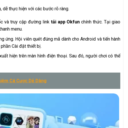
, dễ thực hiện với các bước rõ ràng.
c và truy cập đường link
tải app Okfun
chính thức. Tại giao
 thanh menu.
ng ứng. Hội viên quét đúng mã dành cho Android và tiến hành
hần Cài đặt thiết bị.
uất hiện trên màn hình điện thoại. Sau đó, người chơi có thể
hiệm Cá Cược Dễ Dàng