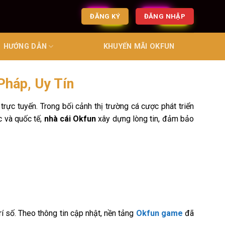
ĐĂNG KÝ
ĐĂNG NHẬP
HƯỚNG DẪN
KHUYẾN MÃI OKFUN
háp, Uy Tín
trực tuyến. Trong bối cảnh thị trường cá cược phát triển
c và quốc tế,
nhà cái Okfun
xây dựng lòng tin, đảm bảo
í số. Theo thông tin cập nhật, nền tảng
Okfun game
đã