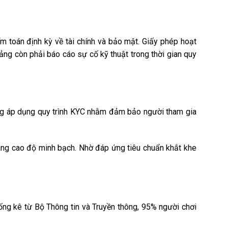
ểm toán định kỳ về tài chính và bảo mật. Giấy phép hoạt
ảng còn phải báo cáo sự cố kỹ thuật trong thời gian quy
ng áp dụng quy trình KYC nhằm đảm bảo người tham gia
nâng cao độ minh bạch. Nhờ đáp ứng tiêu chuẩn khắt khe
hống kê từ Bộ Thông tin và Truyền thông, 95% người chơi