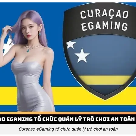
Curacao eGaming tổ chức quản lý trò chơi an toàn