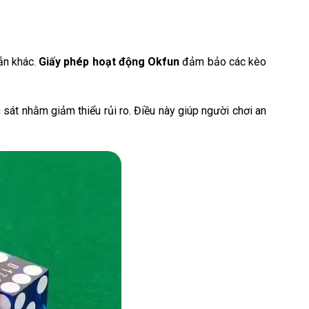
ẫn khác.
Giấy phép hoạt động Okfun
đảm bảo các kèo
sát nhằm giảm thiểu rủi ro. Điều này giúp người chơi an