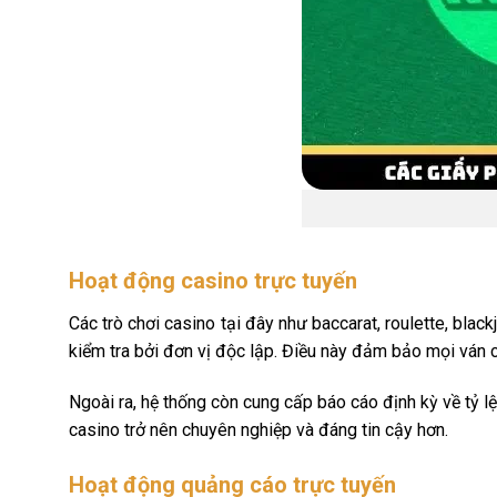
Hoạt động casino trực tuyến
Các trò chơi casino tại đây như baccarat, roulette, bla
kiểm tra bởi đơn vị độc lập. Điều này đảm bảo mọi ván 
Ngoài ra, hệ thống còn cung cấp báo cáo định kỳ về tỷ l
casino trở nên chuyên nghiệp và đáng tin cậy hơn.
Hoạt động quảng cáo trực tuyến