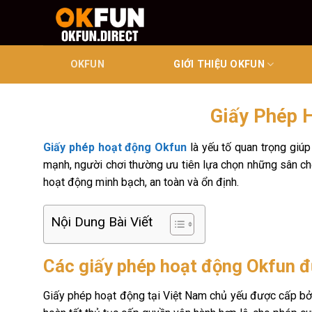
OKFUN
GIỚI THIỆU OKFUN
Giấy Phép 
Giấy phép hoạt động Okfun
là yếu tố quan trọng giúp
mạnh, người chơi thường ưu tiên lựa chọn những sân ch
hoạt động minh bạch, an toàn và ổn định.
Nội Dung Bài Viết
Các giấy phép hoạt động Okfun 
Giấy phép hoạt động tại Việt Nam chủ yếu được cấp bởi c