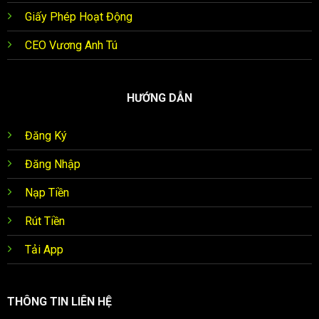
Giấy Phép Hoạt Động
CEO Vương Anh Tú
HƯỚNG DẪN
Đăng Ký
Đăng Nhập
Nạp Tiền
Rút Tiền
Tải App
THÔNG TIN LIÊN HỆ