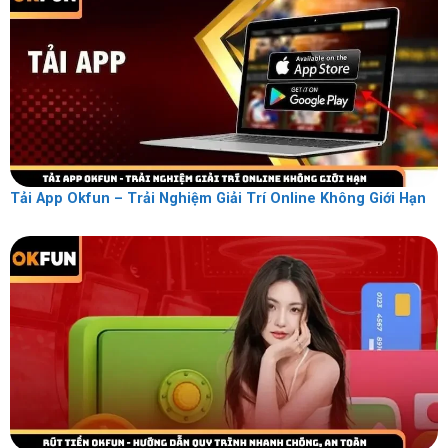
Tải App Okfun – Trải Nghiệm Giải Trí Online Không Giới Hạn