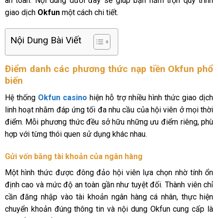
an toàn. Nội dung dưới đây sẽ giúp bạn nắm trọn quy trình
giao dịch
Okfun
một cách chi tiết.
Nội Dung Bài Viết
Điểm danh các phương thức nạp tiền Okfun phổ
biến
Hệ thống
Okfun casino
hiện hỗ trợ nhiều hình thức giao dịch
linh hoạt nhằm đáp ứng tối đa nhu cầu của hội viên ở mọi thời
điểm. Mỗi phương thức đều sở hữu những ưu điểm riêng, phù
hợp với từng thói quen sử dụng khác nhau.
Gửi vốn bằng tài khoản của ngân hàng
Một hình thức được đông đảo hội viên lựa chọn nhờ tính ổn
định cao và mức độ an toàn gần như tuyệt đối. Thành viên chỉ
cần đăng nhập vào tài khoản ngân hàng cá nhân, thực hiện
chuyển khoản đúng thông tin và nội dung Okfun cung cấp là