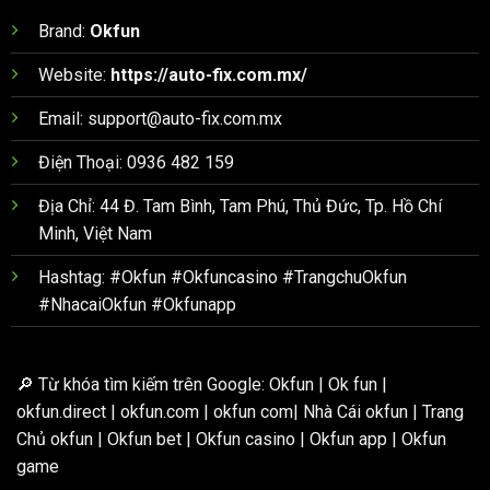
Brand:
Okfun
Website:
https://auto-fix.com.mx/
Email:
support@auto-fix.com.mx
Điện Thoại:
0936 482 159
Địa Chỉ:
44 Đ. Tam Bình, Tam Phú, Thủ Đức, Tp. Hồ Chí
Minh, Việt Nam
Hashtag: #Okfun #Okfuncasino #TrangchuOkfun
#NhacaiOkfun #Okfunapp
🔎 Từ khóa tìm kiếm trên Google: Okfun | Ok fun |
okfun.direct | okfun.com | okfun com| Nhà Cái okfun | Trang
Chủ okfun | Okfun bet | Okfun casino | Okfun app | Okfun
game