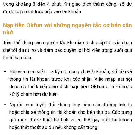
trong khoảng 3 đến 4 phút. Khi giao dịch thành công, số dư
được cập nhật trực tiếp vào tài khoản.
Nạp tiền Okfun với những nguyên tắc cơ bản cần
nhớ
Tuân thủ đúng các nguyên tắc khi giao dịch giúp hội viên hạn
chế tối đa rủi ro và đảm bảo quyền lợi hội viên trong suốt quá
trình tham gia.
Hội viên nên kiểm tra kỹ nội dung chuyển khoản, số tiền và
thông tin tài khoản trước khi xác nhận. Việc nhập sai nội
dung có thể khiến giao dịch
nạp tiền Okfun
bị treo hoặc
xử lý chậm hơn dự kiến.
Người chơi tuyệt đối không truy cập các đường link lạ
hoặc chia sẻ thông tin tài khoản cho bên thứ ba. Các trang
giả mạo được thiết kế tinh vi có thể gây mất tài khoản
hoặc thất thoát số dư nếu không cẩn trọng.