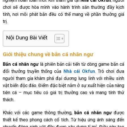
nghiệm hoàn toàn mới. Khi tham gia tại
Nhà cái Okfun
,
người
chơi sẽ được hòa mình vào hành trình săn thưởng đầy kịch
tính, nơi mỗi phát bắn đều có thể mang về phần thưởng giá
trị.
Nội Dung Bài Viết
Giới thiệu chung về bắn cá nhân ngư
Bắn cá nhân ngư
là phiên bản cải tiến từ dòng game bắn cá
đổi thưởng truyền thống của
Nhà cái Okfun
. Trò chơi đưa
người tham gia khám phá đại dương lung linh với nhiều sinh
vật biển độc đáo. Điểm đặc biệt nằm ở sự xuất hiện của nàng
tiên cá – mục tiêu có giá trị thưởng cao và mang tính thử
thách.
Khác với các game thông thường,
bắn cá nhân ngư
được
thiết kế theo phong cách cổ tích. Từ hiệu ứng ánh sáng đến
chuyển động sinh vật đều được xây dựng tỉ mỉ. Điều này tạo