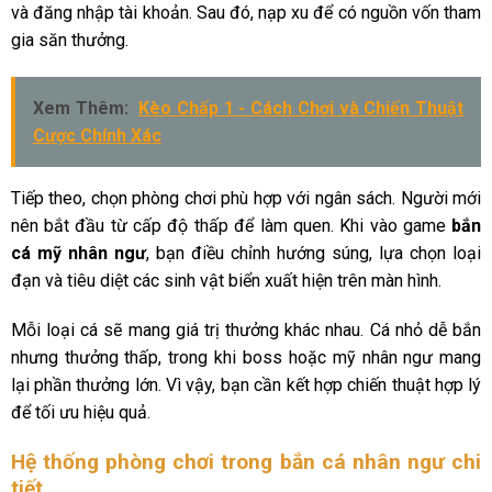
và đăng nhập tài khoản. Sau đó, nạp xu để có nguồn vốn tham
gia săn thưởng.
Xem Thêm:
Kèo Chấp 1 - Cách Chơi và Chiến Thuật
Cược Chính Xác
Tiếp theo, chọn phòng chơi phù hợp với ngân sách. Người mới
nên bắt đầu từ cấp độ thấp để làm quen. Khi vào game
bắn
cá mỹ nhân ngư
, bạn điều chỉnh hướng súng, lựa chọn loại
đạn và tiêu diệt các sinh vật biển xuất hiện trên màn hình.
Mỗi loại cá sẽ mang giá trị thưởng khác nhau. Cá nhỏ dễ bắn
nhưng thưởng thấp, trong khi boss hoặc mỹ nhân ngư mang
lại phần thưởng lớn. Vì vậy, bạn cần kết hợp chiến thuật hợp lý
để tối ưu hiệu quả.
Hệ thống phòng chơi trong bắn cá nhân ngư chi
tiết