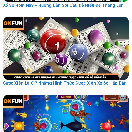
Xổ Số Hôm Nay – Hướng Dẫn Soi Cầu Dễ Hiểu Để Thắng Lớn
Cược Xiên Là Gì? Những Hình Thức Cược Xiên Xổ Số Hấp Dẫn