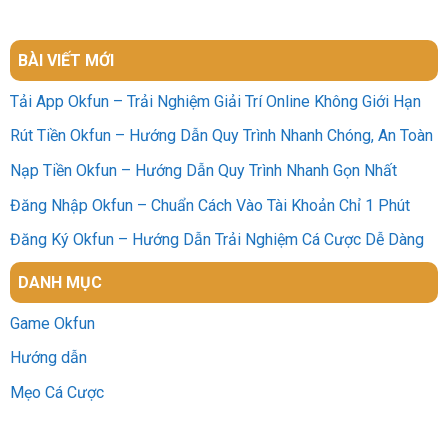
BÀI VIẾT MỚI
Tải App Okfun – Trải Nghiệm Giải Trí Online Không Giới Hạn
Rút Tiền Okfun – Hướng Dẫn Quy Trình Nhanh Chóng, An Toàn
Nạp Tiền Okfun – Hướng Dẫn Quy Trình Nhanh Gọn Nhất
Đăng Nhập Okfun – Chuẩn Cách Vào Tài Khoản Chỉ 1 Phút
Đăng Ký Okfun – Hướng Dẫn Trải Nghiệm Cá Cược Dễ Dàng
DANH MỤC
Game Okfun
Hướng dẫn
Mẹo Cá Cược