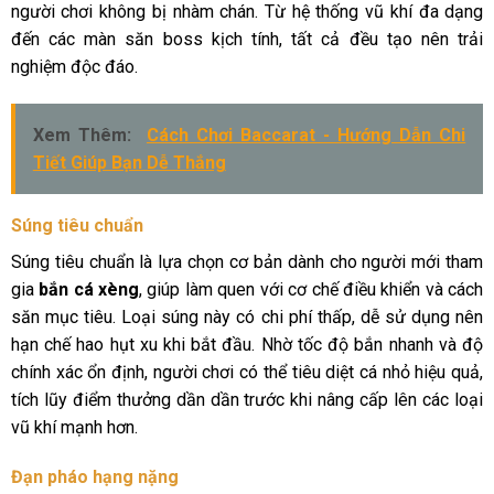
người chơi không bị nhàm chán. Từ hệ thống vũ khí đa dạng
đến các màn săn boss kịch tính, tất cả đều tạo nên trải
nghiệm độc đáo.
Xem Thêm:
Cách Chơi Baccarat - Hướng Dẫn Chi
Tiết Giúp Bạn Dễ Thắng
Súng tiêu chuẩn
Súng tiêu chuẩn là lựa chọn cơ bản dành cho người mới tham
gia
bắn cá xèng
, giúp làm quen với cơ chế điều khiển và cách
săn mục tiêu. Loại súng này có chi phí thấp, dễ sử dụng nên
hạn chế hao hụt xu khi bắt đầu. Nhờ tốc độ bắn nhanh và độ
chính xác ổn định, người chơi có thể tiêu diệt cá nhỏ hiệu quả,
tích lũy điểm thưởng dần dần trước khi nâng cấp lên các loại
vũ khí mạnh hơn.
Đạn pháo hạng nặng