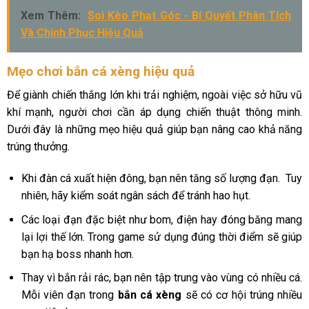
Xem Thêm:
Soi Kèo Phạt Góc - Bí Quyết Phân Tích
Và Chinh Phục Hiệu Quả
Mẹo chơi bắn cá xèng hiệu quả
Để giành chiến thắng lớn khi trải nghiệm, ngoài việc sở hữu vũ
khí mạnh, người chơi cần áp dụng chiến thuật thông minh.
Dưới đây là những mẹo hiệu quả giúp bạn nâng cao khả năng
trúng thưởng.
Khi đàn cá xuất hiện đông, bạn nên tăng số lượng đạn. Tuy
nhiên, hãy kiểm soát ngân sách để tránh hao hụt.
Các loại đạn đặc biệt như bom, điện hay đóng băng mang
lại lợi thế lớn. Trong game sử dụng đúng thời điểm sẽ giúp
bạn hạ boss nhanh hơn.
Thay vì bắn rải rác, bạn nên tập trung vào vùng có nhiều cá.
Mỗi viên đạn trong
bắn cá xèng
sẽ có cơ hội trúng nhiều