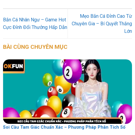
Mẹo Bắn Cá Đỉnh Cao Từ
Bắn Cá Nhân Ngư – Game Hot
Chuyên Gia – Bí Quyết Thắng
Cực Đỉnh Đổi Thưởng Hấp Dẫn
Lớn
BÀI CÙNG CHUYÊN MỤC
Soi Cầu Tam Giác Chuẩn Xác – Phương Pháp Phân Tích Số