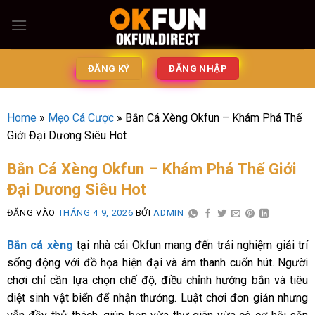
ĐĂNG KÝ
ĐĂNG NHẬP
Home
»
Mẹo Cá Cược
»
Bắn Cá Xèng Okfun – Khám Phá Thế
Giới Đại Dương Siêu Hot
Bắn Cá Xèng Okfun – Khám Phá Thế Giới
Đại Dương Siêu Hot
ĐĂNG VÀO
THÁNG 4 9, 2026
BỞI
ADMIN
Bắn cá xèng
tại nhà cái Okfun mang đến trải nghiệm giải trí
sống động với đồ họa hiện đại và âm thanh cuốn hút. Người
chơi chỉ cần lựa chọn chế độ, điều chỉnh hướng bắn và tiêu
diệt sinh vật biển để nhận thưởng. Luật chơi đơn giản nhưng