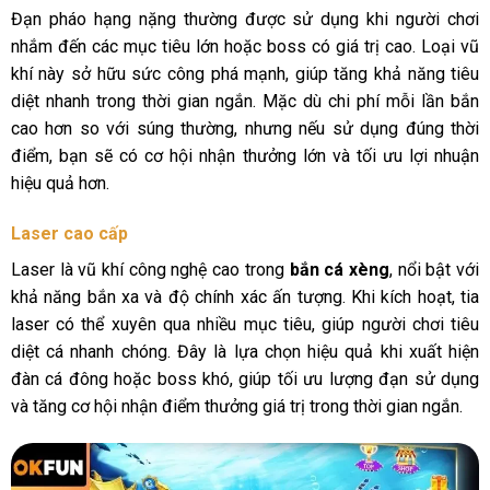
Đạn pháo hạng nặng thường được sử dụng khi người chơi
nhắm đến các mục tiêu lớn hoặc boss có giá trị cao. Loại vũ
khí này sở hữu sức công phá mạnh, giúp tăng khả năng tiêu
diệt nhanh trong thời gian ngắn. Mặc dù chi phí mỗi lần bắn
cao hơn so với súng thường, nhưng nếu sử dụng đúng thời
điểm, bạn sẽ có cơ hội nhận thưởng lớn và tối ưu lợi nhuận
hiệu quả hơn.
Laser cao cấp
Laser là vũ khí công nghệ cao trong
bắn cá xèng
, nổi bật với
khả năng bắn xa và độ chính xác ấn tượng. Khi kích hoạt, tia
laser có thể xuyên qua nhiều mục tiêu, giúp người chơi tiêu
diệt cá nhanh chóng. Đây là lựa chọn hiệu quả khi xuất hiện
đàn cá đông hoặc boss khó, giúp tối ưu lượng đạn sử dụng
và tăng cơ hội nhận điểm thưởng giá trị trong thời gian ngắn.